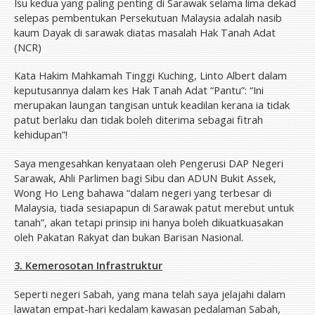
Isu kedua yang paling penting di Sarawak selama lima dekad
selepas pembentukan Persekutuan Malaysia adalah nasib
kaum Dayak di sarawak diatas masalah Hak Tanah Adat
(NCR)
Kata Hakim Mahkamah Tinggi Kuching, Linto Albert dalam
keputusannya dalam kes Hak Tanah Adat “Pantu”: “Ini
merupakan laungan tangisan untuk keadilan kerana ia tidak
patut berlaku dan tidak boleh diterima sebagai fitrah
kehidupan”!
Saya mengesahkan kenyataan oleh Pengerusi DAP Negeri
Sarawak, Ahli Parlimen bagi Sibu dan ADUN Bukit Assek,
Wong Ho Leng bahawa “dalam negeri yang terbesar di
Malaysia, tiada sesiapapun di Sarawak patut merebut untuk
tanah”, akan tetapi prinsip ini hanya boleh dikuatkuasakan
oleh Pakatan Rakyat dan bukan Barisan Nasional.
3. Kemerosotan Infrastruktur
Seperti negeri Sabah, yang mana telah saya jelajahi dalam
lawatan empat-hari kedalam kawasan pedalaman Sabah,