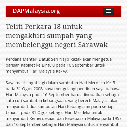
DAPMalaysia.org
About Us
Teliti Perkara 18 untuk
The Party
mengakhiri sumpah yang
Vision & Mission
membelenggu negeri Sarawak
Leadership
Elected Representatives
Perdana Menteri Datuk Seri Najib Razak akan mengetuai
barisan Kabinet ke Bintulu pada 16 September untuk
Symbol
menyambut Hari Malaysia Ke-49.
Our History
Saya masih ingat lagi dalam sambutan Hari Merdeka Ke-51
International Solidarity
pada 31 Ogos 2008, saya mengulangi pendirian saya bahawa
Party Constitution
Hari Malaysia pada 16 September harus dinobatkan sebagai
satu cuti sambutan kebangsaan, yang bererti Malaysia akan
Take Action
menyambut dua sambutan Hari Kebangsaan pada setiap
Get Involved
tahun – pada 31 Ogos sebagai Hari Merdeka untuk
menyambut Kemerdekaan dan Kebebasan Malaya pada 1957
Join Us
dan 16 September sebagai Hari Malaysia untuk menyambut