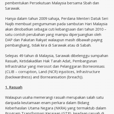
Volunteer
pembentukan Persekutuan Malaysia bersama Sbah dan
Sarawak.
Donate
Hanya dalam tahun 2009 sahaja, Perdana Menteri Datuk Seri
Archive
Najib membuat pengumuman pada sambutan Hari Malaysia
News & Press Releases
akan dinobatkan sebagai cuti kebangsaan dari tahun 2010 –
Budget Pakatan Rakyat
satu contoh perubahan yang mampu diperjuangkan oleh
DAP dan Pakatan Rakyat walaupun masih dibawah paying
DAP National Congress/Conference
pembangkang, tidak kira di Sarawak atau di Sabah.
Contact Us
Selepas 49 tahun di Malaysia, Sarawak dibelenggu sumpahan
Donate
Rasuah, Ketidakadilan Hak Tanah Adat, Pembangunan
Infrastruktur yang merosot dan Pelanggaran Borneonisasi.
(CLIB – corruption, Land (NCR) injustices, Infrastructure
(backwardness) and Borneanisation (breach)).
1. Rasuah
Walaupun usaha memerangi rasuah merupakan salah satu
daripada keutamaan enam perkara dalam Bidang
Keberhasilan Utama Negara (NKRA) yang termaktub dalam
Program Transformasi Kerajaan (GTP), keadaan rasuah di