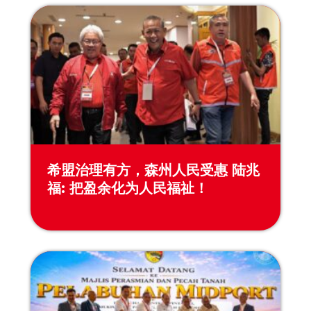
希盟治理有方，森州人民受惠 陆兆
福: 把盈余化为人民福祉！