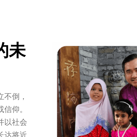
的未
立不倒，
或信仰。
并以社会
长达将近