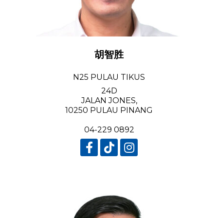
胡智胜
N25 PULAU TIKUS
24D
JALAN JONES,
10250 PULAU PINANG
04-229 0892