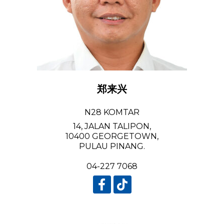
郑来兴
N28 KOMTAR
14, JALAN TALIPON,
10400 GEORGETOWN,
PULAU PINANG.
04-227 7068