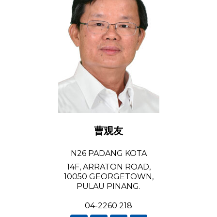
曹观友
N26 PADANG KOTA
14F, ARRATON ROAD,
10050 GEORGETOWN,
PULAU PINANG.
04-2260 218