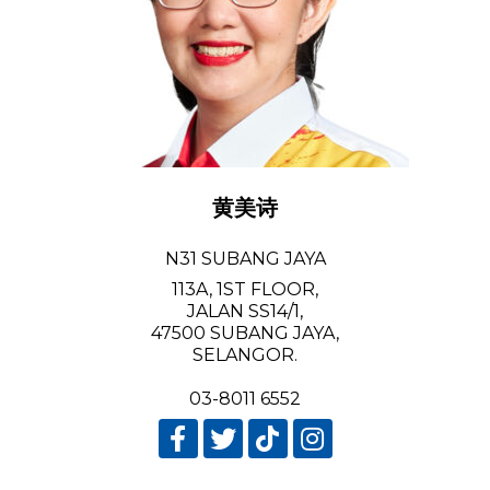
黄美诗
N31 SUBANG JAYA
113A, 1ST FLOOR,
JALAN SS14/1,
47500 SUBANG JAYA,
SELANGOR.
03-8011 6552