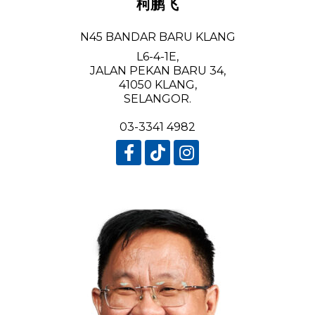
柯鹏飞
N45 BANDAR BARU KLANG
L6-4-1E,
JALAN PEKAN BARU 34,
41050 KLANG,
SELANGOR.
03-3341 4982