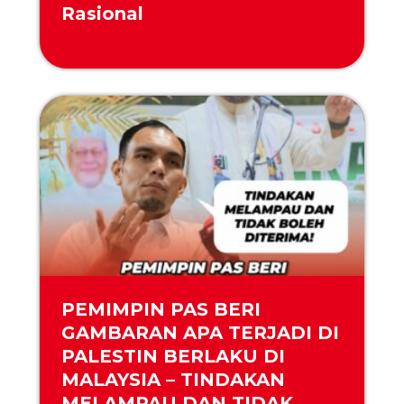
Rasional
PEMIMPIN PAS BERI
GAMBARAN APA TERJADI DI
PALESTIN BERLAKU DI
MALAYSIA – TINDAKAN
MELAMPAU DAN TIDAK