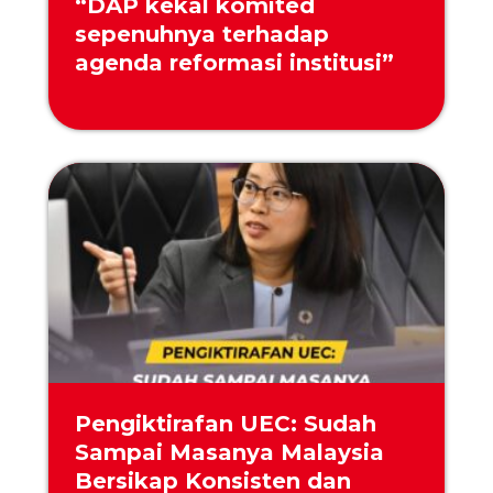
“DAP kekal komited
sepenuhnya terhadap
agenda reformasi institusi”
Pengiktirafan UEC: Sudah
Sampai Masanya Malaysia
Bersikap Konsisten dan