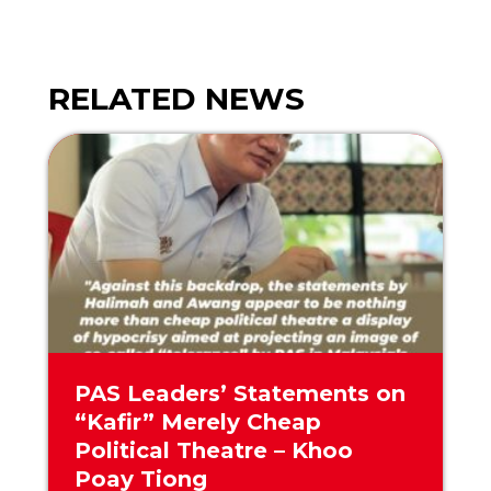
PAS Leaders’ Statements on
“Kafir” Merely Cheap
Political Theatre – Khoo
Poay Tiong